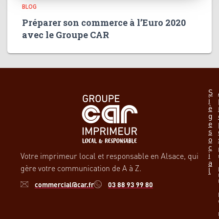
BLOG
Préparer son commerce à l’Euro 2020
avec le Groupe CAR
S
i
è
g
e
s
o
c
i
Votre imprimeur local et responsable en Alsace, qui
a
gère votre communication de A à Z.
l
commercial@car.fr
03 88 93 99 80