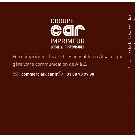
S
i
è
g
e
s
o
c
i
Votre imprimeur local et responsable en Alsace, qui
a
gère votre communication de A à Z.
l
commercial@car.fr
03 88 93 99 80