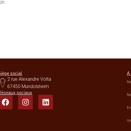
on
iège social
A
2 rue Alexandre Volta
No
67450 Mundolsheim
Réseaux sociaux
No
En
Un