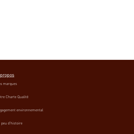
 propos
s marques
tre Charte Qualité
gagement environnemental
 peu d’histoire