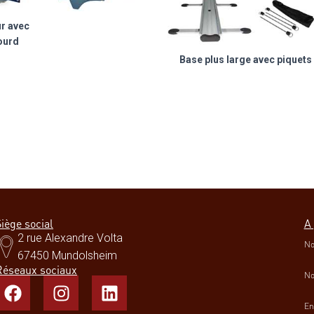
r avec
ourd
Base plus large avec piquets
que outdoor extérieur
ique
car.fr
iège social
A
2 rue Alexandre Volta
No
67450 Mundolsheim
Réseaux sociaux
No
En