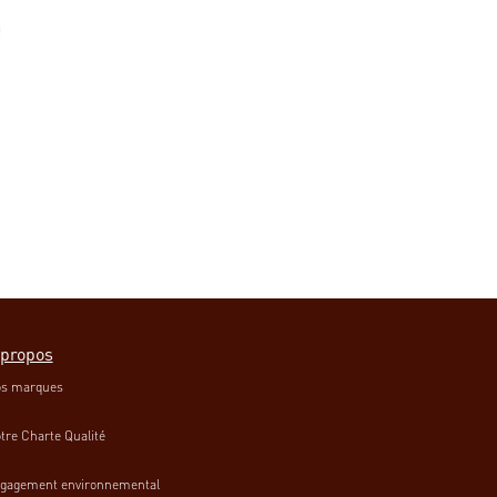
 propos
s marques
tre Charte Qualité
gagement environnemental