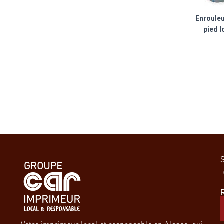
Enrouleu
pied l
signaléti
exterieur signalet
S