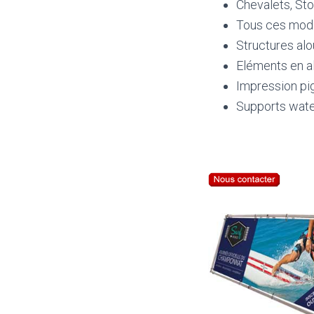
Chevalets, Stop
Tous ces modèl
Structures alo
Eléments en al
Impression pi
Supports water